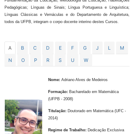
Fundamentação da Educação; Metodologia da Educação; Habilitações
Pedagógicas; Línguas de Sinais; Língua Portuguesa e Linguística;
Línguas Clássicas e Vernáculas e do Departamento de Arquitetura,
todos da UFPB, integram o corpo docente interino destes Cursos.
A
B
C
D
E
F
G
J
L
M
N
O
P
R
S
U
W
Nome:
Adriano Alves de Medeiros
Formação:
Bacharelado em Matemática
(UFPB - 2008)
Titulação:
Doutorado em Matemática (UFC -
2014)
---
-
Regime de Trabalho:
Dedicação Exclusiva