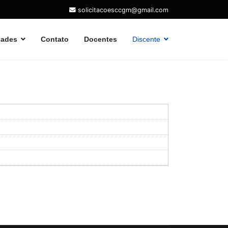
solicitacoesccgm@gmail.com
dades
Contato
Docentes
Discente