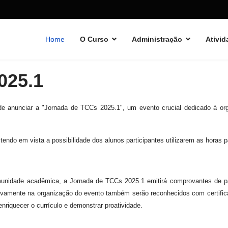
Home
O Curso
Administração
Ativid
025.1
e anunciar a "Jornada de TCCs 2025.1", um evento crucial dedicado à org
endo em vista a possibilidade dos alunos participantes utilizarem as horas 
unidade acadêmica, a Jornada de TCCs 2025.1 emitirá comprovantes de par
tivamente na organização do evento também serão reconhecidos com certifica
nriquecer o currículo e demonstrar proatividade.