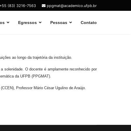
+55 (83) 3216-7563
ppgmat@academico.ufpb.br
os
Egressos
Pessoas
Contato
es ao longo da trajetória da instituição.
a solenidade. O docente é amplamente reconhecido por
 Matemática da UFPB (PPGMAT).
 (CCEN), Professor Mário César Ugulino de Araújo.