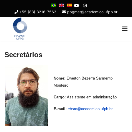
+55 (83) 3216-7563
ppgmat@academico.ufpb.br
Secretários
Nome:
Ewerton Bezerra Sarmento
Monteiro
--
Cargo:
Assistente em administração
-
E-mail:
ebsm@academico.ufpb.br