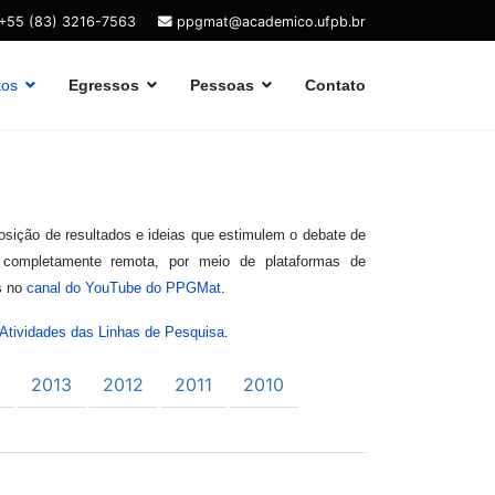
+55 (83) 3216-7563
ppgmat@academico.ufpb.br
tos
Egressos
Pessoas
Contato
sição de resultados e ideias que estimulem o debate de
 completamente remota, por meio de plataformas de
as no
canal do YouTube do PPGMat
.
Atividades das Linhas de Pesquisa
.
2013
2012
2011
2010