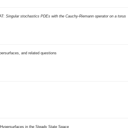
MAT:
Singular stochastics PDEs with the Cauchy-Riemann operator on a torus
ersurfaces, and related questions
 Hypersurfaces in the Steady State Space