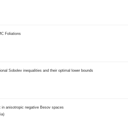
C Foliations
ional Sobolev inequalities and their optimal lower bounds
 in anisotropic negative Besov spaces
ia)