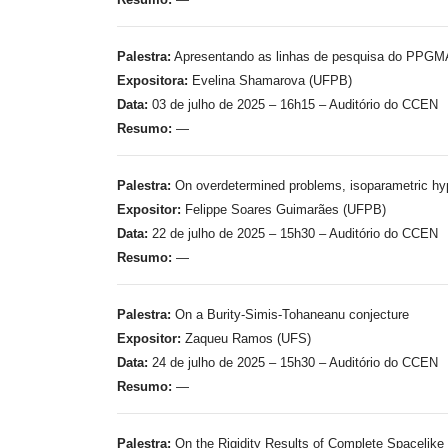
Palestra:
Apresentando as linhas de pesquisa do PPG
Expositora:
Evelina Shamarova (UFPB)
Data:
03 de julho de 2025 – 16h15 – Auditório do CCEN
Resumo:
—
Palestra:
On overdetermined problems, isoparametric hyp
Expositor:
Felippe Soares Guimarães (UFPB)
Data:
22 de julho de 2025 – 15h30 – Auditório do CCEN
Resumo:
—
Palestra:
On a Burity-Simis-Tohaneanu conjecture
Expositor:
Zaqueu Ramos (UFS)
Data:
24 de julho de 2025 – 15h30 – Auditório do CCEN
Resumo:
—
Palestra:
On the Rigidity Results of Complete Spacelike