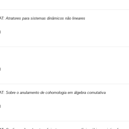
MAT:
Atratores para sistemas dinâmicos não lineares
N
N
MAT:
Sobre o anulamento de cohomologia em álgebra comutativa
N