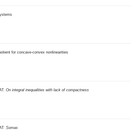
systems
otient for concave-convex nonlinearities
MAT:
On integral inequalities with lack of compactness
MAT:
Somas