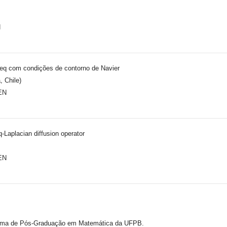
N
eq com condições de contorno de Navier
 Chile)
CEN
q-Laplacian diffusion operator
CEN
ama de Pós-Graduação em Matemática da UFPB.