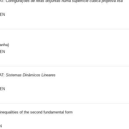
MAT:
Configurações de retas disjuntas numa superfície cúbica projetiva lisa
CEN
manha)
CEN
MAT:
Sistemas Dinâmicos Lineares
CEN
inequalities of the second fundamental form
N