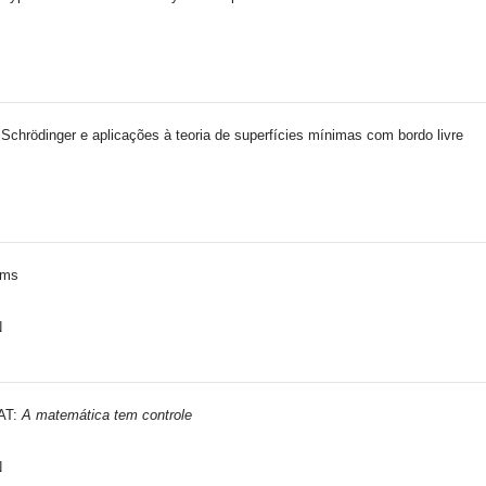
Schrödinger e aplicações à teoria de superfícies mínimas com bordo livre
ems
N
MAT:
A matemática tem controle
N