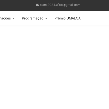
clam.2024.ufpb@gmail.com
mações
Programação
Prêmio UMALCA