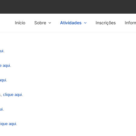
Início
Sobre
Atividades
Inscrições
Infor
ui
.
e aqui
.
aqui
.
s,
clique aqui
.
ui
.
lique aqui
.