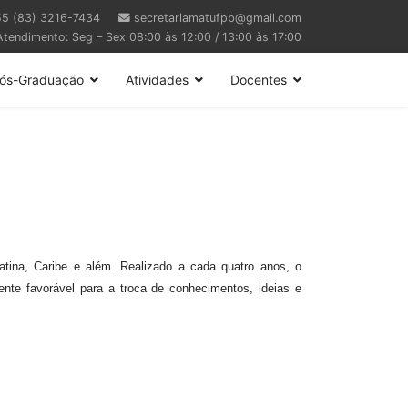
5 (83) 3216-7434
secretariamatufpb@gmail.com
tendimento: Seg – Sex 08:00 às 12:00 / 13:00 às 17:00
ós-Graduação
Atividades
Docentes
ina, Caribe e além. Realizado a cada quatro anos, o
nte favorável para a troca de conhecimentos, ideias e