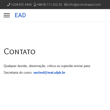
+228 872 4444
+88 00 111 222 33
info@joomshaper.com
EAD
Contato
Qualquer duvida, observação, critica ou sujestão enviar para:
Secretaria do curso:
seclmd@mat.ufpb.br