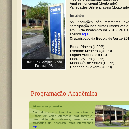
Análise Funcional (doutorado)
Variedades Diferenciáveis (doutorad
Inscrições :
As inscrições são referentes ex
participação nos cursos intensivos 
em 30 de novembro de 2015. Veja a 
aceitos
aqui.
Organização da Escola de Verão 20
Bruno Ribeiro (UFPB)
Everaldo Medeiros (UFPB)
Fágner Araruna (UFPB)
Flank Bezerra (UFPB)
DM UFPB Campus I João
Manassés de Souza (UFPB)
Pessoa - PB
Uberlandio Severo (UFPB)
Programação Acadêmica
:
Atividades previstas
Além dos cursos intensivos oferecidos, a
Escola de Verão oferecerá, gratuitamente,
uma série de palestras, minicursos e
atividades de pesquisa. Mais informações
aqui
.