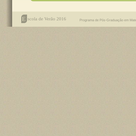
E
scola de Verão 2016
Programa de Pós-Graduação em Mat