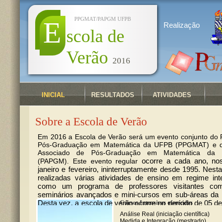
PPGMAT/PAPGM UFPB
E
Realização
scola de
Verão
2016
INICIAL
RESULTADOS
ATIVIDADES
Sobre a Escola de Verão
Em 2016 a Escola de Verão será um evento conjunto do
Pós-Graduação em Matemática da UFPB (PPGMAT) e 
Associado de Pós-Graduação em Matemática da
ocorre a cada ano, no
(PAPGM). Este evento regular
janeiro e fevereiro, ininterruptamente desde 1995. Nest
realizadas várias atividades de ensino em regime in
como um programa de professores visitantes com
seminários avançados e mini-cursos em sub-áreas da 
Desta vez, a escola de verão ocorre no período de 05 de
Cursos Intensivos oferecidos
de fevereiro de 2016.
Análise Real (iniciação científica)
Medida e Integração (mestrado)