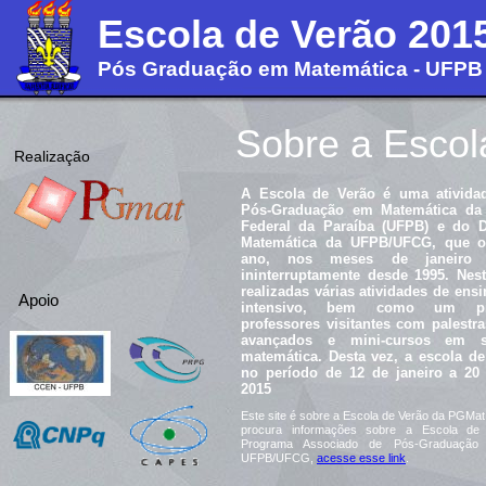
Escola de Verão 201
Pós Graduação em Matemática - UFPB
Sobre a Escol
Realização
A Escola de Verão é uma atividad
Pós-Graduação em Matemática da 
Federal da Paraíba (UFPB) e do 
Matemática da UFPB/UFCG, que o
ano, nos meses de janeiro e
ininterruptamente desde 1995. Nes
realizadas várias atividades de en
Apoio
intensivo, bem como um p
professores visitantes com palestr
avançados e mini-cursos em s
matemática. Desta vez, a escola de
no período de 12 de janeiro a 20
2015
Este site é sobre a Escola de Verão da PGMa
procura informações sobre a Escola de
Programa Associado de Pós-Graduação
UFPB/UFCG,
acesse esse
link
.