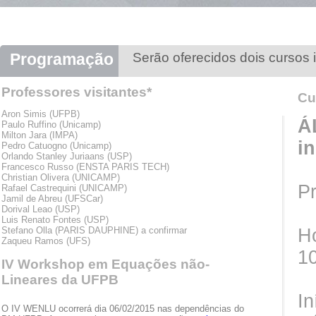
Programação
Serão oferecidos dois cursos i
Professores visitantes*
Cu
Aron Simis (UFPB)
Á
Paulo Ruffino (Unicamp)
Milton Jara (IMPA)
i
Pedro Catuogno (Unicamp)
Orlando Stanley Juriaans (USP)
Francesco Russo (ENSTA PARIS TECH)
Christian Olivera (UNICAMP)
Pr
Rafael Castrequini (UNICAMP)
Jamil de Abreu (UFSCar)
Dorival Leao (USP)
Luis Renato Fontes (USP)
Stefano Olla (PARIS DAUPHINE) a confirmar
Ho
Zaqueu Ramos (UFS)
10
IV Workshop em Equações não-
Lineares da UFPB
In
O IV WENLU ocorrerá dia 06/02/2015 nas dependências do