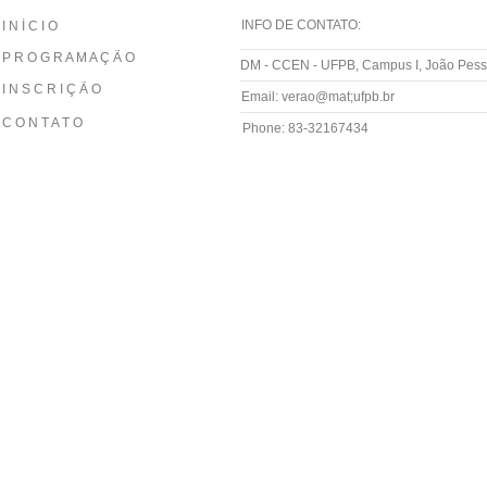
INFO DE CONTATO:
I N Í C I O
P R O G R A M A Ç Ã O
DM - CCEN - UFPB, Campus I, João Pess
I N S C R I Ç Ã O
Email: verao@mat;ufpb.br
C O N T A T O
Phone: 83-32167434