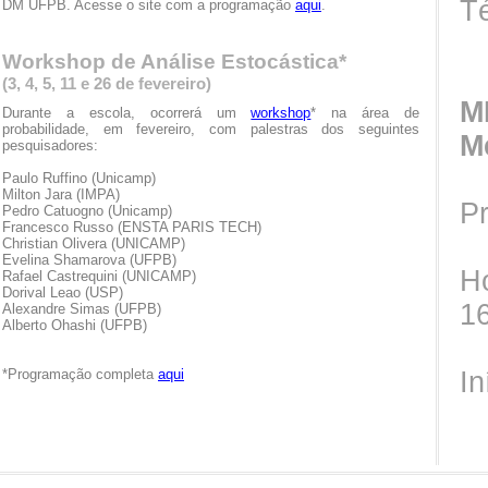
T
DM UFPB. Acesse o site com a programação
aqui
.
Workshop de Análise Estocástica*
(3, 4, 5, 11 e 26 de fevereiro)
M
Durante a escola, ocorrerá um
workshop
* na área de
probabilidade, em fevereiro, com palestras dos seguintes
M
pesquisadores:
Paulo Ruffino (Unicamp)
Milton Jara (IMPA)
P
Pedro Catuogno (Unicamp)
Francesco Russo (ENSTA PARIS TECH)
Christian Olivera (UNICAMP)
Evelina Shamarova (UFPB)
Ho
Rafael Castrequini (UNICAMP)
Dorival Leao (USP)
16
Alexandre Simas (UFPB)
Alberto Ohashi (UFPB)
*Programação completa
aqui
In
T