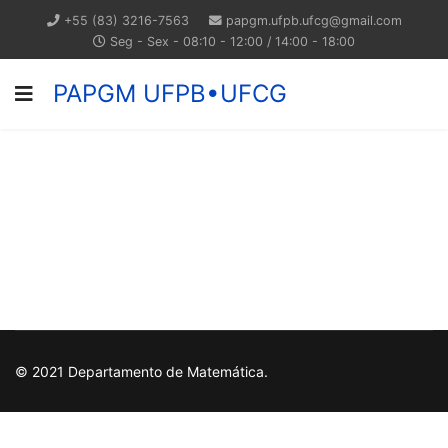
+55 (83) 3216-7563
papgm.ufpb.ufcg@gmail.com
Seg - Sex - 08:10 - 12:00 / 14:00 - 18:00
PAPGM UFPB•UFCG
© 2021 Departamento de Matemática.