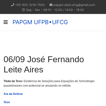
+55 (83) 3216-7563
papgm.ufpb.ufcg@gmail.com
Seg - Sex - 08:10 - 12:00 / 14:00 - 18:00
PAPGM UFPB•UFCG
06/09 José Fernando
Leite Aires
Titulo da Tese:
Existencia de Soluções para Equações de Schrodinger
quaselineares com potencial se anulando no infinito.
Ata da Defesa
Tese