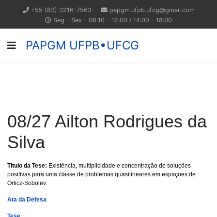
+55 (83) 3216-7563
papgm.ufpb.ufcg@gmail.com
Seg - Sex - 08:10 - 12:00 / 14:00 - 18:00
PAPGM UFPB•UFCG
08/27 Ailton Rodrigues da
Silva
Titulo da Tese:
Existência, multiplicidade e concentração de soluções
positivas para uma classe de problemas quasilineares em espaçoes de
Orlicz-Sobolev.
Ata da Defesa
Tese