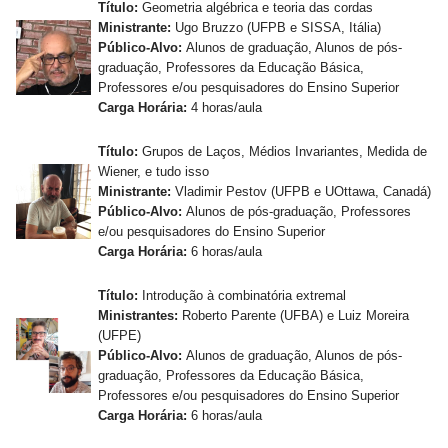
Título:
Geometria algébrica e teoria das cordas
Ministrante:
Ugo Bruzzo (UFPB e SISSA, Itália)
Público-Alvo:
Alunos de graduação, Alunos de pós-
graduação, Professores da Educação Básica,
Professores e/ou pesquisadores do Ensino Superior
Carga Horária:
4 horas/aula
Título:
Grupos de Laços, Médios Invariantes, Medida de
Wiener, e tudo isso
Ministrante:
Vladimir Pestov (UFPB e UOttawa, Canadá)
Público-Alvo:
Alunos de pós-graduação, Professores
e/ou pesquisadores do Ensino Superior
Carga Horária:
6 horas/aula
Título:
Introdução à combinatória extremal
Ministrantes:
Roberto Parente (UFBA) e Luiz Moreira
(UFPE)
Público-Alvo:
Alunos de graduação, Alunos de pós-
graduação, Professores da Educação Básica,
Professores e/ou pesquisadores do Ensino Superior
Carga Horária:
6 horas/aula