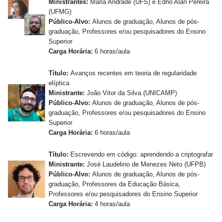
Ministrantes:
Maria Andrade (UFS) e Edno Alan Pereira
(UFMG)
Público-Alvo:
Alunos de graduação, Alunos de pós-
graduação, Professores e/ou pesquisadores do Ensino
Superior
Carga Horária:
6 horas/aula
Título:
Avanços recentes em teoria de regularidade
elíptica
Ministrante:
João Vitor da Silva (UNICAMP)
Público-Alvo:
Alunos de graduação, Alunos de pós-
graduação, Professores e/ou pesquisadores do Ensino
Superior
Carga Horária:
6 horas/aula
Título:
Escrevendo em código: aprendendo a criptografar
Ministrante:
José Laudelino de Menezes Neto (UFPB)
Público-Alvo:
Alunos de graduação, Alunos de pós-
graduação, Professores da Educação Básica,
Professores e/ou pesquisadores do Ensino Superior
Carga Horária:
4 horas/aula